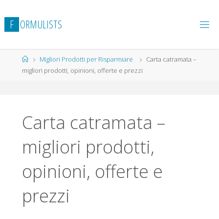
Salta
al
F
O
R
M
U
L
I
S
T
S
contenuto
Home
Migliori Prodotti per Risparmiare
Carta catramata –
migliori prodotti, opinioni, offerte e prezzi
Carta catramata –
migliori prodotti,
opinioni, offerte e
prezzi