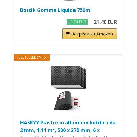
Bostik Gomma Liquida 750ml
21,40 EUR
−0,74 EUR
Acquista su Amazon
BESTSELLER N. 6
HASKYY Piastre in alluminio butilico da
2 mm, 1,11 m², 500 x 370 mm, 6 x