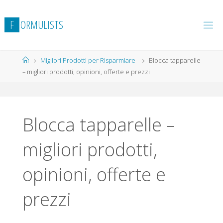
Salta
al
F
O
R
M
U
L
I
S
T
S
contenuto
Home
Migliori Prodotti per Risparmiare
Blocca tapparelle
– migliori prodotti, opinioni, offerte e prezzi
Blocca tapparelle –
migliori prodotti,
opinioni, offerte e
prezzi