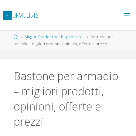
Salta
al
F
O
R
M
U
L
I
S
T
S
contenuto
Home
Migliori Prodotti per Risparmiare
Bastone per
armadio – migliori prodotti, opinioni, offerte e prezzi
Bastone per armadio
– migliori prodotti,
opinioni, offerte e
prezzi