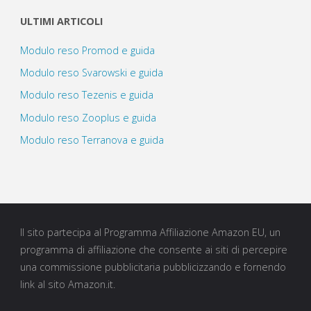
ULTIMI ARTICOLI
Modulo reso Promod e guida
Modulo reso Svarowski e guida
Modulo reso Tezenis e guida
Modulo reso Zooplus e guida
Modulo reso Terranova e guida
Il sito partecipa al Programma Affiliazione Amazon EU, un
programma di affiliazione che consente ai siti di percepire
una commissione pubblicitaria pubblicizzando e fornendo
link al sito Amazon.it.