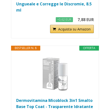
Ungueale e Corregge le Discromie, 8.5
ml
7,88 EUR
−0,62 EUR
Acquista su Amazon
BESTSELLER N. 8
OFFERTA
Dermovitamina Micoblock 3in1 Smalto
Base Top Coat - Trasparente Idratante