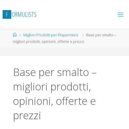
Salta
al
F
O
R
M
U
L
I
S
T
S
contenuto
Home
Migliori Prodotti per Risparmiare
Base per smalto –
migliori prodotti, opinioni, offerte e prezzi
Base per smalto –
migliori prodotti,
opinioni, offerte e
prezzi