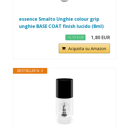
essence Smalto Unghie colour grip
unghie BASE COAT finish lucido (8ml)
1,80 EUR
−0,19 EUR
Acquista su Amazon
BESTSELLER N. 3