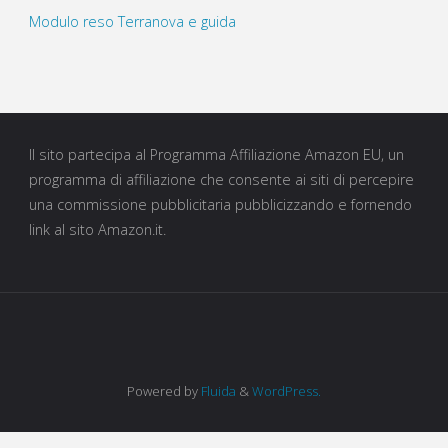
Modulo reso Terranova e guida
Il sito partecipa al Programma Affiliazione Amazon EU, un
programma di affiliazione che consente ai siti di percepire
una commissione pubblicitaria pubblicizzando e fornendo
link al sito Amazon.it.
Powered by
Fluida
&
WordPress.