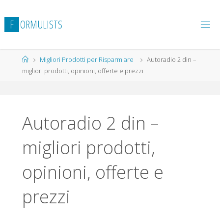
Salta
al
F
O
R
M
U
L
I
S
T
S
contenuto
Home
Migliori Prodotti per Risparmiare
Autoradio 2 din –
migliori prodotti, opinioni, offerte e prezzi
Autoradio 2 din –
migliori prodotti,
opinioni, offerte e
prezzi