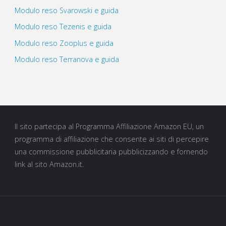
Modulo reso Svarowski e guida
Modulo reso Tezenis e guida
Modulo reso Zooplus e guida
Modulo reso Terranova e guida
Il sito partecipa al Programma Affiliazione Amazon EU, un
programma di affiliazione che consente ai siti di percepire
una commissione pubblicitaria pubblicizzando e fornendo
link al sito Amazon.it.