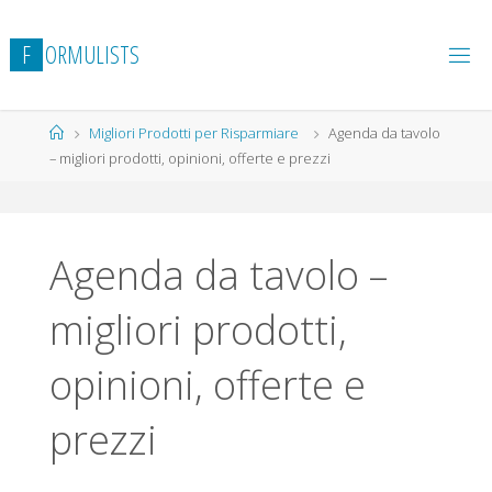
Salta
al
F
O
R
M
U
L
I
S
T
S
contenuto
Home
Migliori Prodotti per Risparmiare
Agenda da tavolo
– migliori prodotti, opinioni, offerte e prezzi
Agenda da tavolo –
migliori prodotti,
opinioni, offerte e
prezzi