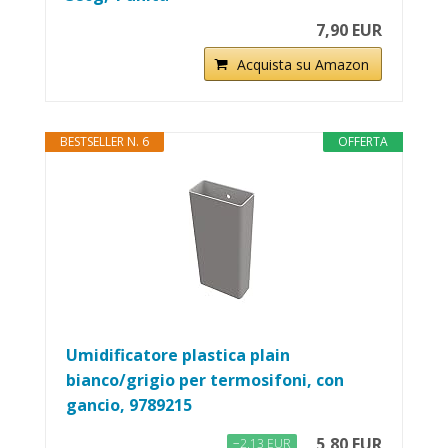
7,90 EUR
Acquista su Amazon
BESTSELLER N. 6
OFFERTA
Umidificatore plastica plain
bianco/grigio per termosifoni, con
gancio, 9789215
5,80 EUR
−2,13 EUR