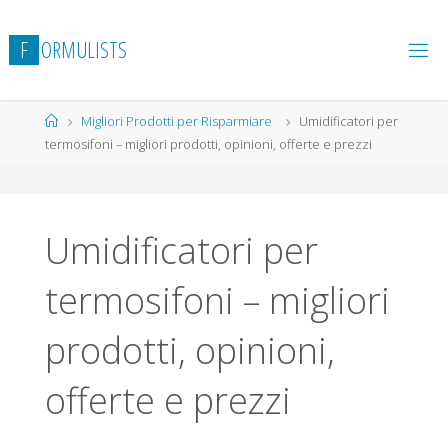
Salta
al
F
O
R
M
U
L
I
S
T
S
contenuto
Home
Migliori Prodotti per Risparmiare
Umidificatori per
termosifoni – migliori prodotti, opinioni, offerte e prezzi
Umidificatori per
termosifoni – migliori
prodotti, opinioni,
offerte e prezzi