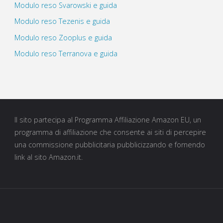
Modulo reso Svarowski e guida
Modulo reso Tezenis e guida
Modulo reso Zooplus e guida
Modulo reso Terranova e guida
Il sito partecipa al Programma Affiliazione Amazon EU, un
programma di affiliazione che consente ai siti di percepire
una commissione pubblicitaria pubblicizzando e fornendo
link al sito Amazon.it.