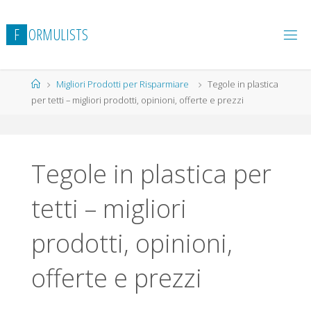
Salta
al
F
O
R
M
U
L
I
S
T
S
contenuto
Home
Migliori Prodotti per Risparmiare
Tegole in plastica
per tetti – migliori prodotti, opinioni, offerte e prezzi
Tegole in plastica per
tetti – migliori
prodotti, opinioni,
offerte e prezzi