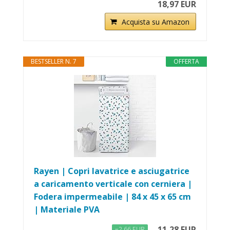
18,97 EUR
Acquista su Amazon
BESTSELLER N. 7
OFFERTA
Rayen | Copri lavatrice e asciugatrice
a caricamento verticale con cerniera |
Fodera impermeabile | 84 x 45 x 65 cm
| Materiale PVA
11,28 EUR
−2,66 EUR