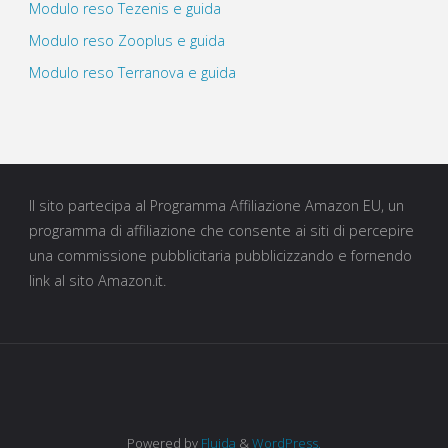
Modulo reso Tezenis e guida
Modulo reso Zooplus e guida
Modulo reso Terranova e guida
Il sito partecipa al Programma Affiliazione Amazon EU, un
programma di affiliazione che consente ai siti di percepire
una commissione pubblicitaria pubblicizzando e fornendo
link al sito Amazon.it.
Powered by
Fluida
&
WordPress.