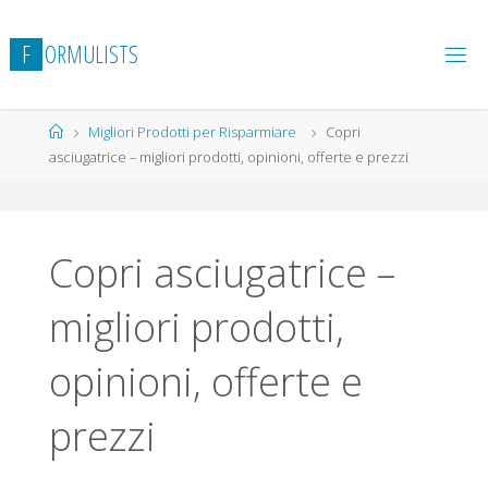
Salta
al
F
O
R
M
U
L
I
S
T
S
contenuto
Home
Migliori Prodotti per Risparmiare
Copri
asciugatrice – migliori prodotti, opinioni, offerte e prezzi
Copri asciugatrice –
migliori prodotti,
opinioni, offerte e
prezzi