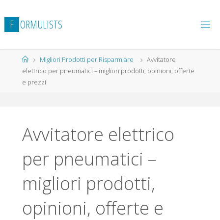
Salta
al
F
O
R
M
U
L
I
S
T
S
contenuto
Home
Migliori Prodotti per Risparmiare
Avvitatore
elettrico per pneumatici – migliori prodotti, opinioni, offerte
e prezzi
Avvitatore elettrico
per pneumatici –
migliori prodotti,
opinioni, offerte e