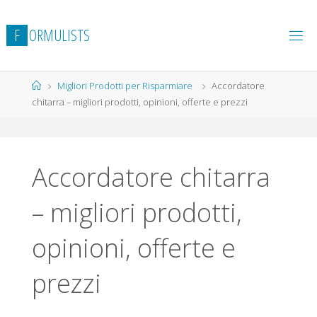
Salta
al
F
O
R
M
U
L
I
S
T
S
contenuto
Home
Migliori Prodotti per Risparmiare
Accordatore
chitarra – migliori prodotti, opinioni, offerte e prezzi
Accordatore chitarra
– migliori prodotti,
opinioni, offerte e
prezzi